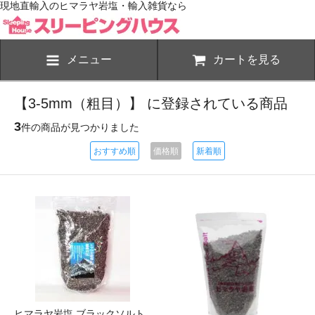
現地直輸入のヒマラヤ岩塩・輸入雑貨なら
メニュー
カートを見る
【3-5mm（粗目）】 に登録されている商品
3
件の商品が見つかりました
おすすめ順
価格順
新着順
ヒマラヤ岩塩 ブラックソルト