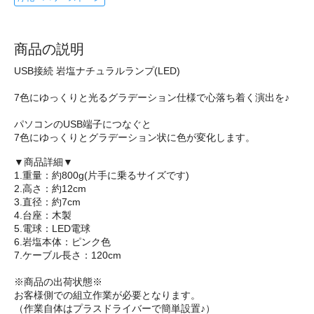
商品の説明
USB接続 岩塩ナチュラルランプ(LED)
7色にゆっくりと光るグラデーション仕様で心落ち着く演出を♪
パソコンのUSB端子につなぐと
7色にゆっくりとグラデーション状に色が変化します。
▼商品詳細▼
1.重量：約800g(片手に乗るサイズです)
2.高さ：約12cm
3.直径：約7cm
4.台座：木製
5.電球：LED電球
6.岩塩本体：ピンク色
7.ケーブル長さ：120cm
※商品の出荷状態※
お客様側での組立作業が必要となります。
（作業自体はプラスドライバーで簡単設置♪）