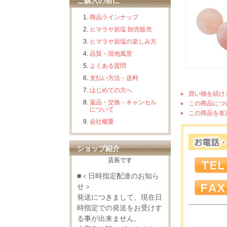
ご購入の前に
商品ラインナップ
ヒマラヤ岩塩 卸売販売
ヒマラヤ岩塩の楽しみ方
品質・現地風景
よくある質問
支払い方法・送料
はじめての方へ
買い物を続け
返品・交換・キャンセル
この商品につ
について
この商品を友
会社概要
ショップ紹介
店長です
■＜日時指定配達のお知ら
せ＞
発送につきまして、現在日
時指定での発送をお受けす
る事が出来ません。