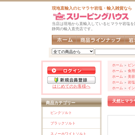
現地直輸入のヒマラヤ岩塩・輸入雑貨なら
当店は現地から直輸入しているヒマラヤ岩塩を
静岡の輸入直売店です。
ホーム
ピン
＞
ホーム
食用
＞
ホーム
美容
＞
ホーム
岩塩
＞
はじめてのお客様へ
ホーム
イン
＞
天然ヒマラ
商品カテゴリー
ピンクソルト
ブラックソルト
スノーホワイトソルト