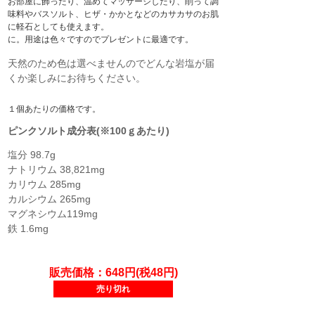
お部屋に飾ったり、温めてマッサージしたり、削って調
味料やバスソルト、ヒザ・かかとなどのカサカサのお肌
に軽石としても使えます。
に。用途は色々ですのでプレゼントに最適です。
天然のため色は選べませんのでどんな岩塩が届
くか楽しみにお待ちください。
１個あたりの価格です。
ピンクソルト成分表(※100ｇあたり)
塩分 98.7g
ナトリウム 38,821mg
カリウム 285mg
カルシウム 265mg
マグネシウム119mg
鉄 1.6mg
販売価格：648円(税48円)
売り切れ