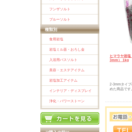
フンザソルト
ブルーソルト
種類別
食用岩塩
岩塩ミル器・おろし金
ヒマラヤ岩塩 
入浴用バスソルト
3mm） 1kg
美容・エステアイテム
岩塩加工アイテム
2-3mmタイ
めた商品です
インテリア・ディスプレイ
浄化・パワーストーン