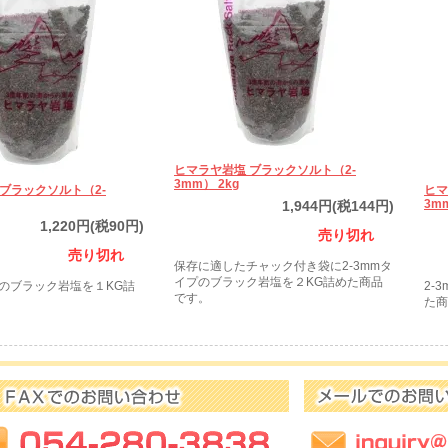
ヒマラヤ岩塩 ブラックソルト（2-
3mm） 2kg
ブラックソルト（2-
ヒマ
3m
1,944円(税144円)
1,220円(税90円)
売り切れ
売り切れ
保存に適したチャック付き袋に2-3mmタ
イプのブラック岩塩を２KG詰めた商品
プのブラック岩塩を１KG詰
2-
です。
。
た商