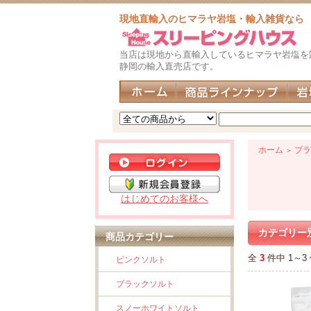
現地直輸入のヒマラヤ岩塩・輸入雑貨なら
当店は現地から直輸入しているヒマラヤ岩塩を
静岡の輸入直売店です。
ホーム
ブラ
＞
はじめてのお客様へ
カテゴリー
商品カテゴリー
全
3
件中 1～
ピンクソルト
ブラックソルト
スノーホワイトソルト