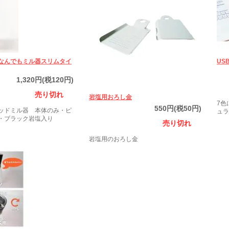
なんでもミル器スリムタイ
US
1,320円(税120円)
売り切れ
岩塩用おろし金
7色
550円(税50円)
ッドミル器 本体のみ・ピ
ュラ
・ブラック岩塩入り
売り切れ
岩塩用のおろし金