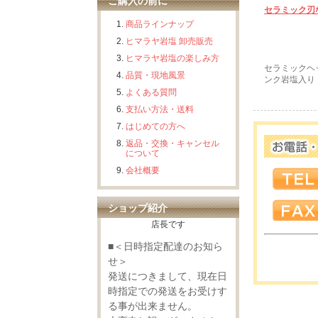
ご購入の前に
セラミック刃
商品ラインナップ
ヒマラヤ岩塩 卸売販売
ヒマラヤ岩塩の楽しみ方
セラミックヘ
品質・現地風景
ンク岩塩入り
よくある質問
支払い方法・送料
はじめての方へ
返品・交換・キャンセル
について
会社概要
ショップ紹介
店長です
■＜日時指定配達のお知ら
せ＞
発送につきまして、現在日
時指定での発送をお受けす
る事が出来ません。