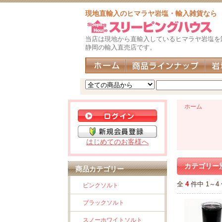
現地直輸入のヒマラヤ岩塩・輸入雑貨なら
当店は現地から直輸入しているヒマラヤ岩塩を
静岡の輸入直売店です。
ホーム
はじめてのお客様へ
カテゴリー
商品カテゴリー
全
4
件中 1～
ピンクソルト
ブラックソルト
スノーホワイトソルト