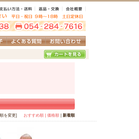
び順を変更]
おすすめ順
| 価格順
|
新着順