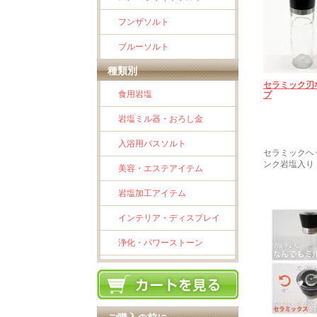
フンザソルト
ブルーソルト
種類別
セラミック刃
食用岩塩
プ
岩塩ミル器・おろし金
入浴用バスソルト
セラミックヘ
ンク岩塩入り
美容・エステアイテム
岩塩加工アイテム
インテリア・ディスプレイ
浄化・パワーストーン