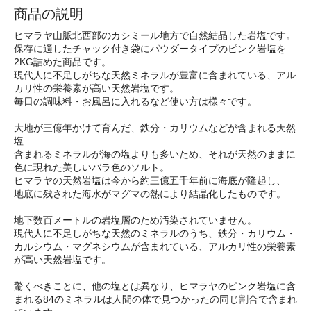
商品の説明
ヒマラヤ山脈北西部のカシミール地方で自然結晶した岩塩です。
保存に適したチャック付き袋にパウダータイプのピンク岩塩を
2KG詰めた商品です。
現代人に不足しがちな天然ミネラルが豊富に含まれている、アル
カリ性の栄養素が高い天然岩塩です。
毎日の調味料・お風呂に入れるなど使い方は様々です。
大地が三億年かけて育んだ、鉄分・カリウムなどが含まれる天然
塩
含まれるミネラルが海の塩よりも多いため、それが天然のままに
色に現れた美しいバラ色のソルト。
ヒマラヤの天然岩塩は今から約三億五千年前に海底が隆起し、
地底に残された海水がマグマの熱により結晶化したものです。
地下数百メートルの岩塩層のため汚染されていません。
現代人に不足しがちな天然のミネラルのうち、鉄分・カリウム・
カルシウム・マグネシウムが含まれている、アルカリ性の栄養素
が高い天然岩塩です。
驚くべきことに、他の塩とは異なり、ヒマラヤのピンク岩塩に含
まれる84のミネラルは人間の体で見つかったの同じ割合で含まれ