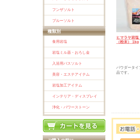
フンザソルト
ブルーソルト
種類別
ヒマラヤ岩塩
食用岩塩
（粉末） 1kg
岩塩ミル器・おろし金
入浴用バスソルト
パウダータイ
品です。
美容・エステアイテム
岩塩加工アイテム
インテリア・ディスプレイ
浄化・パワーストーン